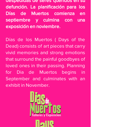
despedidas de seres queridos en su
defunción. La planificación para los
Días de Muertos comienza en
septiembre y culmina con una
exposición en noviembre.
Días de los Muertos ( Days of the
Dead) consists of art pieces that carry
vivid memories and strong emotions
that surround the painful goodbyes of
loved ones in their passing. Planning
for Dia de Muertos begins in
September and culminates with an
exhibit in November.